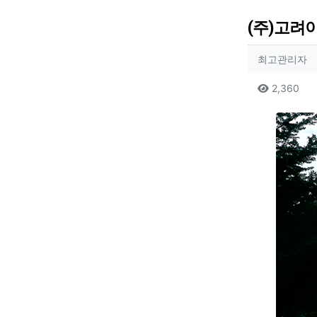
(주)고려
작성자
작
최고관리자
컨텐츠
조
2,360
본문