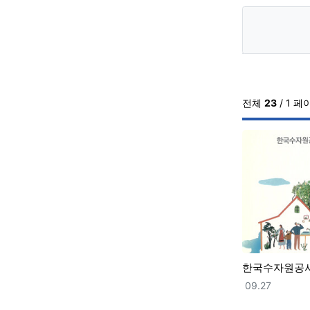
전체
23
/ 1 페
한국수자원공
등록일
09.27