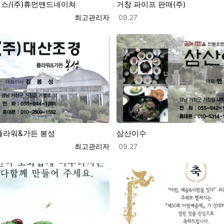
렉스/(주)휴먼앤드네이쳐
거창 파이프 판매(주)
등록자
등록일
최고관리자
09.27
플라워&가든 봉성
삼산이수
등록자
등록일
최고관리자
09.27