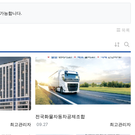
 가능합니다.
목록
게시물 
게시
전국화물자동차공제조합
등록자
등록일
등록자
최고관리자
09.27
최고관리자