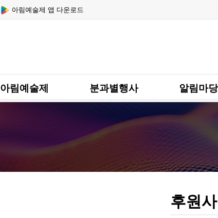
상단 네비
아림예술제 앱 다운로드
메인 메뉴
아림예술제
분과별행사
알림마당
후원사