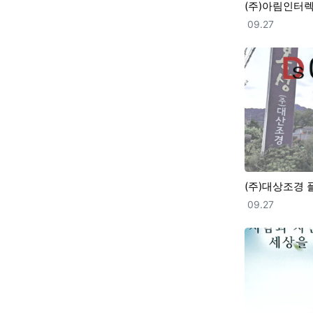
(주)아림인터
등록일
09.27
(주)대상조경 
등록일
09.27