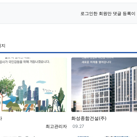
로그인한 회원만 댓글 등록이
이지
사
화성종합건설(주)
등록자
등록일
최고관리자
09.27