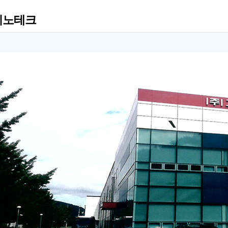
이노테크
 정보
성
 정보
회