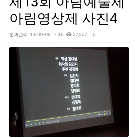
제13회 아림예술제
아림영상제 사진4
분과관리
18-09-08 17:46
27,207
0
본문