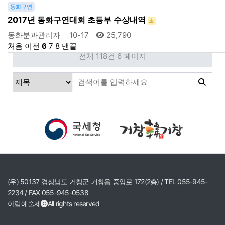
동화구연
2017년 동화구연대회 초등부 수상내역
동화분과관리자
10-17
25,790
처음
이전
6
7
8
맨끝
전체 118건
6 페이지
(우) 50137 경상남도 거창군 거창읍 중앙로 172(2층) / TEL 055-945-
2234 / FAX 055-945-0538
아림예술제
All rights reserved
.