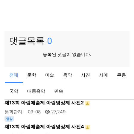
댓글목록
0
등록된 댓글이 없습니다.
동화구연
전체
문학
미술
음악
사진
서예
무용
2017년 동화구연대회 유치부 수상내역
동화분과관리자
10-17
27,630
국악
대중음악
민속
영상
제13회 아림예술제 아림영상제 사진2
분과관리
09-08
27,249
영상
제13회 아림예술제 아림영상제 사진4