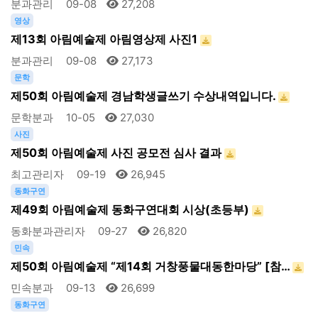
분과관리
09-08
27,208
영상
제13회 아림예술제 아림영상제 사진1
분과관리
09-08
27,173
문학
제50회 아림예술제 경남학생글쓰기 수상내역입니다.
문학분과
10-05
27,030
사진
제50회 아림예술제 사진 공모전 심사 결과
최고관리자
09-19
26,945
동화구연
제49회 아림예술제 동화구연대회 시상(초등부)
동화분과관리자
09-27
26,820
민속
제50회 아림예술제 “제14회 거창풍물대동한마당” [참…
민속분과
09-13
26,699
동화구연