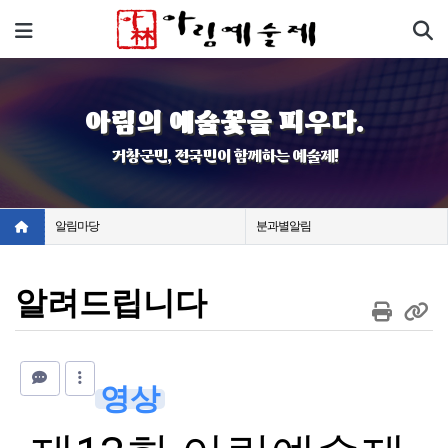
기
메뉴
아림의 예술꽃을 피우다.
거창군민, 전국민이 함께하는 예술제!
알림마당
분과별알림
알려드립니다
영상