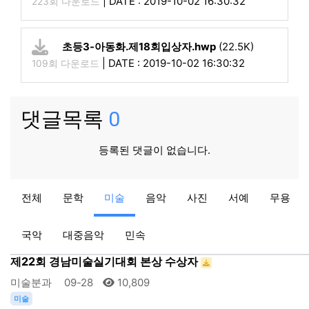
|
DATE : 2019-10-02 16:30:32
223회 다운로드
초등3-아동화.제18회입상자.hwp
(22.5K)
|
DATE : 2019-10-02 16:30:32
109회 다운로드
댓글목록
0
등록된 댓글이 없습니다.
미술
전체
문학
미술
음악
사진
서예
무용
제22회 경남미술실기대회 입상자
미술분과
09-28
11,038
국악
대중음악
민속
미술
제22회 경남미술실기대회 본상 수상자
미술분과
09-28
10,809
미술