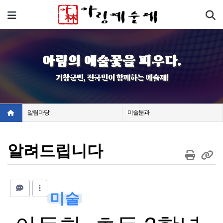
기
메뉴
아림의 예술꽃을 피우다.
거창군민, 전국민이 함께하는 예술제!
알림마당
미술분과
알려드립니다
미술