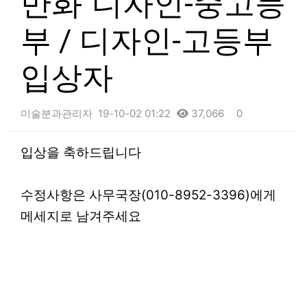
만화`디자인-중고등
부 / 디자인-고등부
입상자
미술분과관리자
19-10-02 01:22
37,066
0
본문
입상을 축하드립니다
수정사항은 사무국장(010-8952-3396)에게
메세지로 남겨주세요