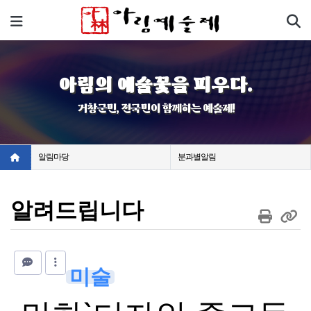
기
메뉴
아림의 예술꽃을 피우다.
거창군민, 전국민이 함께하는 예술제!
알림마당
분과별알림
알려드립니다
미술