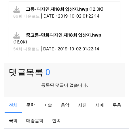
고등-디자인.제18회 입상자.hwp
(12.0K)
|
DATE : 2019-10-02 01:22:14
89회 다운로드
중고등-만화디자인.제18회 입상자.hwp
(16.0K)
|
DATE : 2019-10-02 01:22:14
54회 다운로드
댓글목록
0
등록된 댓글이 없습니다.
공지
공지
전체
문학
미술
음악
사진
서예
무용
2024 제52회 거창군민가요제 본선 진출자 현황
아림예술제
08-27
13,927
국악
대중음악
민속
음악