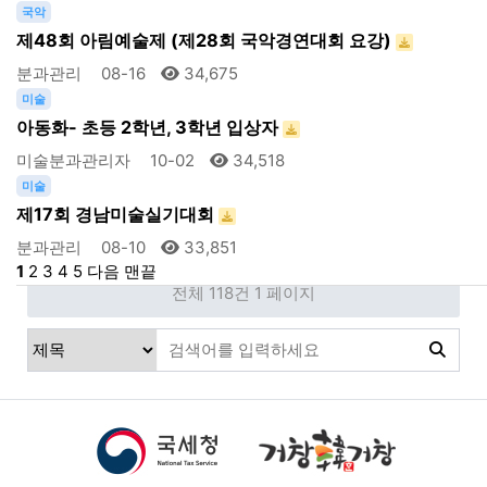
국악
제48회 아림예술제 (제28회 국악경연대회 요강)
분과관리
08-16
34,675
미술
아동화- 초등 2학년, 3학년 입상자
미술분과관리자
10-02
34,518
미술
제17회 경남미술실기대회
분과관리
08-10
33,851
1
2
3
4
5
다음
맨끝
전체 118건
1 페이지