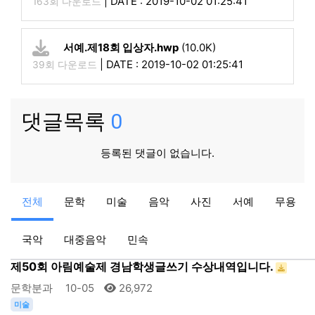
|
DATE : 2019-10-02 01:25:41
163회 다운로드
서예.제18회 입상자.hwp
(10.0K)
|
DATE : 2019-10-02 01:25:41
39회 다운로드
댓글목록
0
등록된 댓글이 없습니다.
음악
전체
문학
미술
음악
사진
서예
무용
음악분과 민원답변입니다.
음악분과
10-10
31,520
국악
대중음악
민속
문학
제50회 아림예술제 경남학생글쓰기 수상내역입니다.
문학분과
10-05
26,972
미술