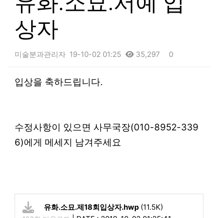
유화.소묘.서예 입
상자
미술분과관리자
19-10-02 01:25
35,297
0
본문
입상을 축하드립니다.
수정사항이 있으면 사무국장(010-8952-339
6)에게 메세지 남겨주세요
유화.소묘.제18회입상자.hwp
(11.5K)