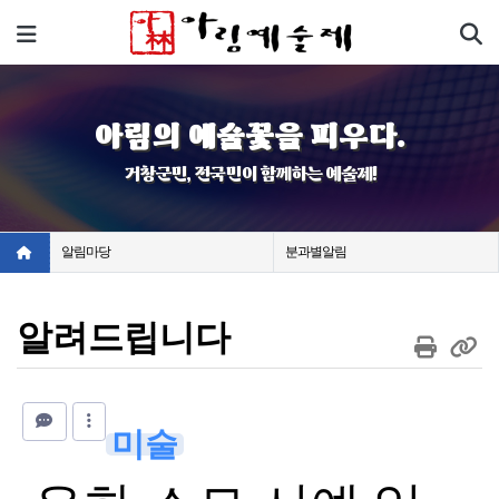
기
메뉴
아림의 예술꽃을 피우다.
거창군민, 전국민이 함께하는 예술제!
알림마당
분과별알림
알려드립니다
미술