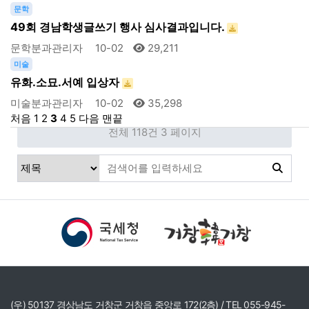
문학
49회 경남학생글쓰기 행사 심사결과입니다.
문학분과관리자
10-02
29,211
미술
유화.소묘.서예 입상자
미술분과관리자
10-02
35,298
처음
1
2
3
4
5
다음
맨끝
전체 118건
3 페이지
(우) 50137 경상남도 거창군 거창읍 중앙로 172(2층) / TEL 055-945-