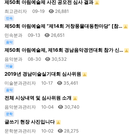
제50회 아림예술제 사진 공모전 심사 결과
최고관리자
09-19
26,881
민속
제50회 아림예술제 “제14회 거창풍물대동한마당” [참…
민속분과
09-13
26,651
음악
제50회 아림예술제, 제16회 경남음악경연대회 참가 신…
음악분과
08-30
30,532
미술
2019년 경남미술실기대회 심사위원
미술분과관리자
10-17
35,461
음악
전체 시상내역 및 심사위원 소개
음악분과관리자
10-04
30,740
문학
글쓰기 현장 사진입니다
문학분과관리자
10-02
28,275