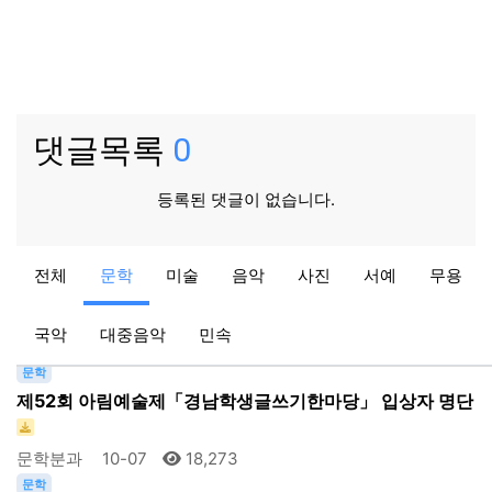
댓글목록
0
등록된 댓글이 없습니다.
문학
전체
문학
미술
음악
사진
서예
무용
제53회 아림예술제「경남학생글쓰기한마당」 입상자 명단
…
국악
대중음악
민속
문학분과
09-29
15,929
문학
제52회 아림예술제「경남학생글쓰기한마당」 입상자 명단
문학분과
10-07
18,273
문학