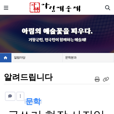
기
메뉴
아림의 예술꽃을 피우다.
거창군민, 전국민이 함께하는 예술제!
알림마당
문학분과
알려드립니다
문학