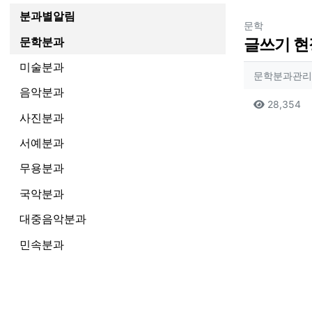
분과별알림
분류
문학
문학분과
글쓰기 현
미술분과
작성자
문학분과관리
음악분과
컨텐츠
조
28,354
사진분과
본문
서예분과
무용분과
국악분과
대중음악분과
민속분과