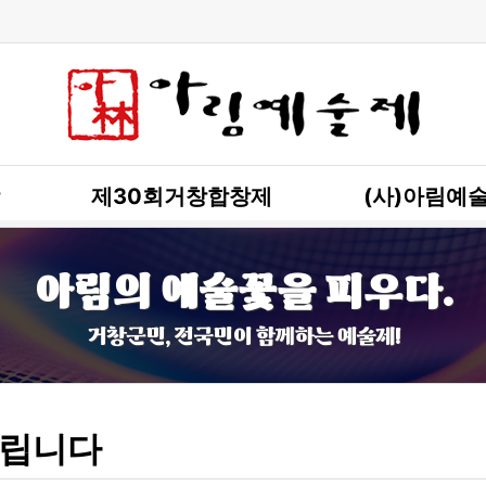
제30회거창합창제
(사)아림예
아림의 예술꽃을 피우다.
거창군민, 전국민이 함께하는 예술제!
립니다