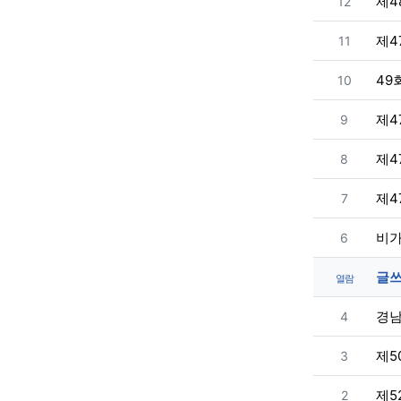
번호
제
12
번호
제4
11
번호
49
10
번호
제4
9
번호
제4
8
번호
제4
7
번호
비가
6
글쓰
열람
번호
경남
4
번호
제5
3
번호
제5
2