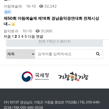
아림예술제
10-10
32,242
음악
제50회 아림예술제 제16회 경남음악경연대회 전체시상
내…
음악분과
10-10
31,000
처음
1
2
3
4
5
다음
맨끝
전체 118건
2 페이지
(우) 50137 경상남도 거창군 거창읍 중앙로 172(2층) / TEL 055-945-
2234 / FAX 055-945-0538