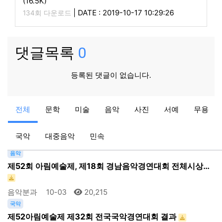
(16.5K)
|
DATE : 2019-10-17 10:29:26
134회 다운로드
댓글목록
0
등록된 댓글이 없습니다.
문학
전체
문학
미술
음악
사진
서예
무용
제52회 아림예술제「경남학생글쓰기한마당」 입상자 명단
국악
대중음악
민속
문학분과
10-07
18,284
음악
제52회 아림예술제, 제18회 경남음악경연대회 전체시상…
음악분과
10-03
20,215
국악
제52아림예술제 제32회 전국국악경연대회 결과