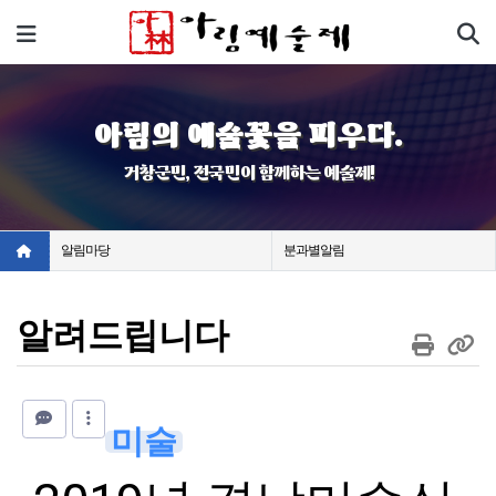
기
메뉴
아림의 예술꽃을 피우다.
거창군민, 전국민이 함께하는 예술제!
알림마당
분과별알림
알려드립니다
미술