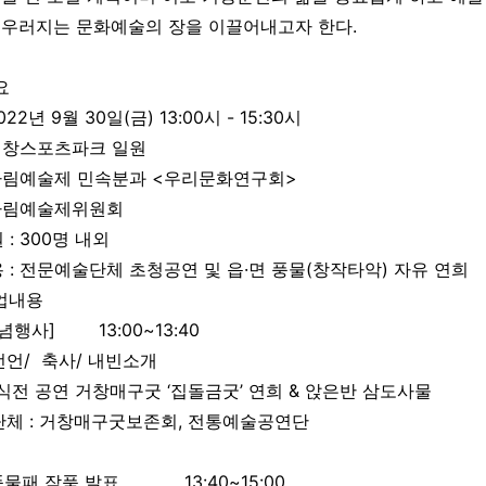
우러지는 문화예술의 장을 이끌어내고자 한다.
요
022년 9월 30일(금) 13:00시 - 15:30시
 거창스포츠파크 일원
 아림예술제 민속분과 <우리문화연구회>
 아림예술제위원회
: 300명 내외
 : 전문예술단체 초청공연 및 읍·면 풍물(창작타악) 자유 연희
사업내용
념행사] 13:00~13:40
언/ 축사/ 내빈소개
전 공연 거창매구굿 ‘집돌금굿’ 연희 & 앉은반 삼도사물
체 : 거창매구굿보존회, 전통예술공연단
풍물패 작품 발표 13:40~15:00