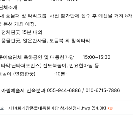
단체소개
내 풍물패 및 타악그룹 사전 참가단체 접수 후 예선을 거쳐 5개
 본선 개최 예정.
 전체판굿 15분 내외
 풍물판굿, 앉은반사물, 모듬북 외 창작타악
문예술단체 축하공연 및 대동한마당 15:00~15:30
악‘난타퍼포먼스’, 진도북놀이, 민요한마당 등
놀이 (연합판굿) -10분-
아림예술제 민속분과 055-944-6886 / 010-6715-7886
료
파일크기
회 다운로
제14회거창풍물대동한마당 참가신청서.hwp
(54.0K)
18