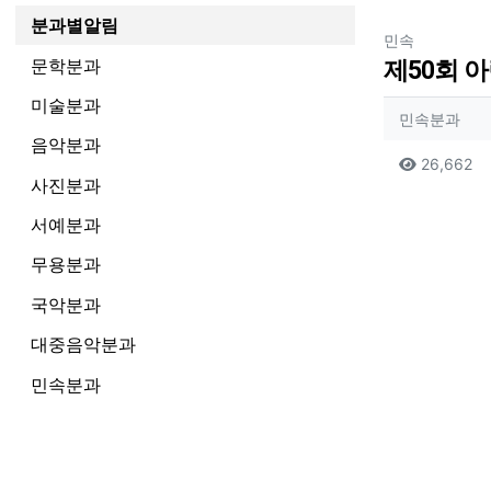
분과별알림
분류
민속
문학분과
제50회 
미술분과
작성자
작성
민속분과
음악분과
컨텐츠
조
26,662
사진분과
본문
서예분과
무용분과
국악분과
대중음악분과
민속분과