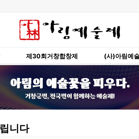
제30회거창합창제
(사)아림예
아림의 예술꽃을 피우다.
거창군민, 전국민이 함께하는 예술제!
립니다