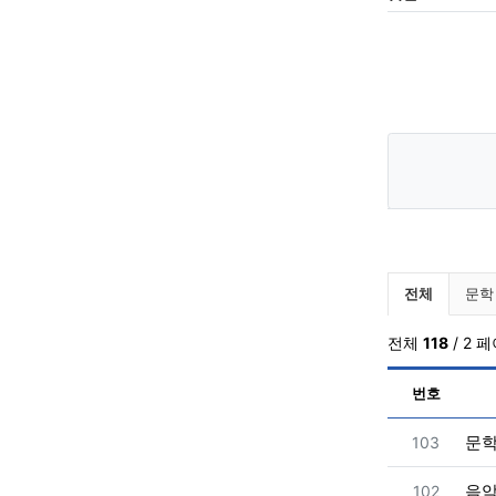
알려드립
전체
문학
전체
118
/ 2 
번호
번호
문
103
번호
음
102