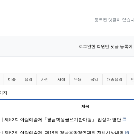
등록된 댓글이 없습니
로그인한 회원만 댓글 등록이
니다 분류 목록
미술
음악
사진
서예
무용
국악
대중음악
페이지
제목
학
제52회 아림예술제「경남학생글쓰기한마당」 입상자 명단
악
제52회 아림예술제, 제18회 경남음악경연대회 전체시상내역