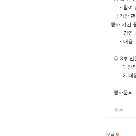
- 참여 
: 거창 관
행사 기간 중
- 경연 :
- 내용 :
◎ 3부 전
1. 창작타
2. 대동
행사문의 : 
관련자
첨부
댓글
0