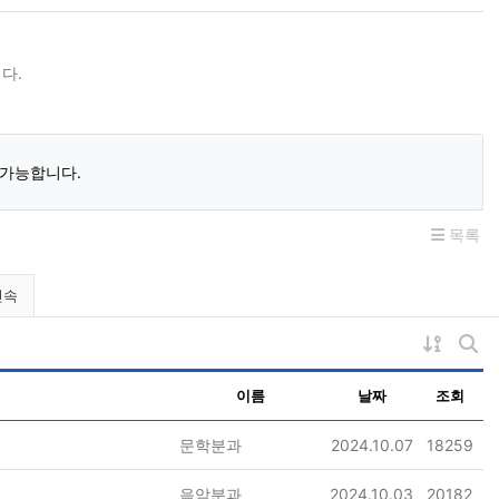
다.
 가능합니다.
목록
민속
게시물 
게시
이름
날짜
조회
등록자
등록일
조회
문학분과
2024.10.07
18259
등록자
등록일
조회
음악분과
2024.10.03
20182