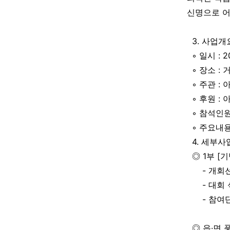
신명으로 어
3. 사업개
◦ 일시 : 2
◦ 장소 :
◦ 주관 :
◦ 후원 :
◦ 참석인원 
◦ 주요내용
4. 세부
◎ 1부 [기
- 개회선
- 대회 식
- 참여단
◎ 읍·면 