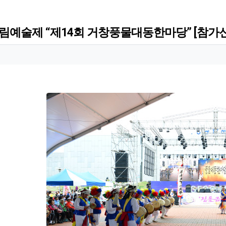
아림예술제 “제14회 거창풍물대동한마당” [참가
 정보
 정보
회