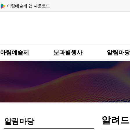
상단 네비
아림예술제 앱 다운로드
메인 메뉴
아림예술제
분과별행사
알림마당
알려드
알림마당