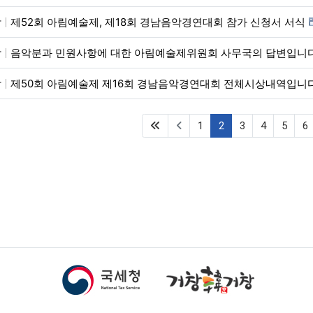
악
제52회 아림예술제, 제18회 경남음악경연대회 참가 신청서 서식
악
음악분과 민원사항에 대한 아림예술제위원회 사무국의 답변입니
악
제50회 아림예술제 제16회 경남음악경연대회 전체시상내역입니다
(first)
(current)
1
2
3
4
5
6