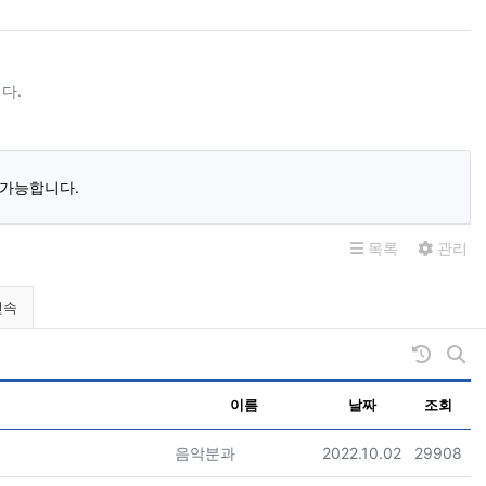
다.
 가능합니다.
목록
관리
민속
날짜순 
게시
이름
날짜
조회
등록자
등록일
조회
음악분과
2022.10.02
29908