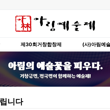
제30회거창합창제
(사)아림예
아림의 예술꽃을 피우다.
거창군민, 전국민이 함께하는 예술제!
립니다