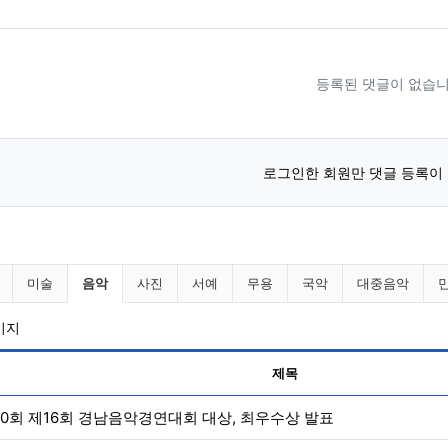
등록된 댓글이 없습니
로그인한 회원만 댓글 등록이
니다 분류 목록
현재 분류
미술
음악
사진
서예
무용
국악
대중음악
페이지
제목
50회 제16회 경남음악경연대회 대상, 최우수상 발표