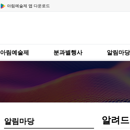
상단 네비
아림예술제 앱 다운로드
메인 메뉴
아림예술제
분과별행사
알림마당
알려드
알림마당