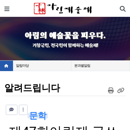
기
메뉴
아림의 예술꽃을 피우다.
거창군민, 전국민이 함께하는 예술제!
알림마당
분과별알림
알려드립니다
문학