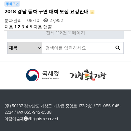
동화구연
2018 경남 동화 구연 대회 모집 요강안내
분과관리
08-10
27,952
처음
1
2
3
4
5
다음
맨끝
전체 118건
2 페이지
(우) 50137 경상남도 거창군 거창읍 중앙로 172(2층) / TEL 055-945-
2234 / FAX 055-945-0538
아림예술제
All rights reserved
.