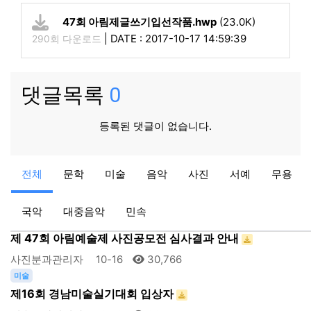
47회 아림제글쓰기입선작품.hwp
(23.0K)
|
DATE : 2017-10-17 14:59:39
290회 다운로드
댓글목록
0
등록된 댓글이 없습니다.
영상
전체
문학
미술
음악
사진
서예
무용
제12회 아림예술제 아림영상제 사진3
영상분과관리자
10-16
28,867
국악
대중음악
민속
사진
제 47회 아림예술제 사진공모전 심사결과 안내
사진분과관리자
10-16
30,766
미술
제16회 경남미술실기대회 입상자