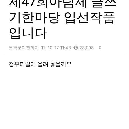
제47회아림제 글쓰
기한마당 입선작품
입니다
문학분과관리자
17-10-17 11:48
28,998
0
본문
첨부파일에 올려 놓을께요