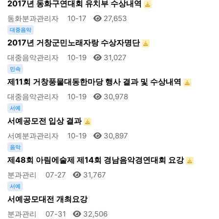
2017년 동화구연대회 유치부 수상내역
동화분과관리자
10-17
27,653
대중음악
2017년 거창군민노래자랑 수상자명단
대중음악관리자
10-19
31,027
민속
제11회 거창풍물대동한마당 행사 결과 및 수상내역
대중음악관리자
10-19
30,978
서예
서예공모전 입상 결과
서예분과관리자
10-19
30,897
음악
제48회 아림에술제 제14회 경남음악경연대회 요강
분과관리
07-27
31,767
서예
서예공모대전 개최요강
분과관리
07-31
32,506