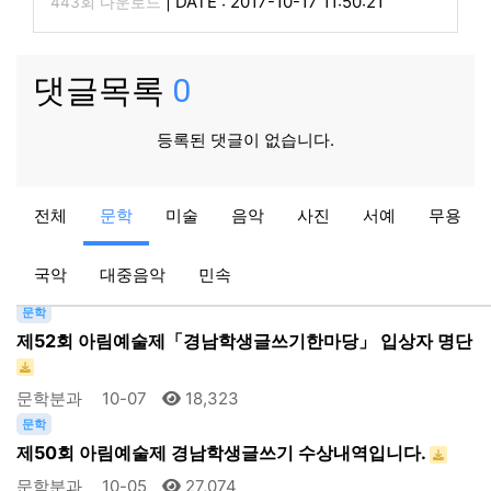
|
DATE : 2017-10-17 11:50:21
443회 다운로드
댓글목록
0
등록된 댓글이 없습니다.
문학
전체
문학
미술
음악
사진
서예
무용
제53회 아림예술제「경남학생글쓰기한마당」 입상자 명단
…
국악
대중음악
민속
문학분과
09-29
16,014
문학
제52회 아림예술제「경남학생글쓰기한마당」 입상자 명단
문학분과
10-07
18,323
문학
제50회 아림예술제 경남학생글쓰기 수상내역입니다.
문학분과
10-05
27,074