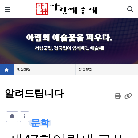
기
메뉴
아림의 예술꽃을 피우다.
거창군민, 전국민이 함께하는 예술제!
알림마당
문학분과
알려드립니다
문학