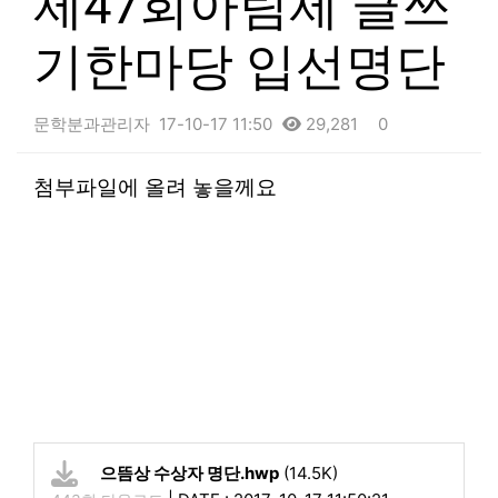
제47회아림제 글쓰
기한마당 입선명단
문학분과관리자
17-10-17 11:50
29,281
0
본문
첨부파일에 올려 놓을께요
으뜸상 수상자 명단.hwp
(14.5K)