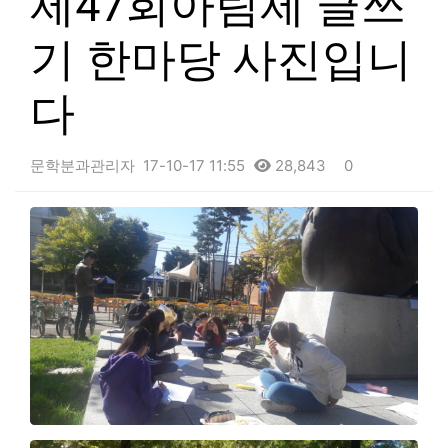
제47회아림제 글쓰
기 한마당 사진입니
다
문학분과관리자
17-10-17 11:55
28,843
0
본문