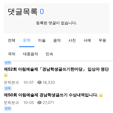
댓글목록
0
등록된 댓글이 없습니다.
문학
전체
문학
미술
음악
사진
서예
무용
제53회 아림예술제「경남학생글쓰기한마당」 입상자 명단
…
국악
대중음악
민속
문학분과
09-29
16,012
문학
제52회 아림예술제「경남학생글쓰기한마당」 입상자 명단
문학분과
10-07
18,320
문학
제50회 아림예술제 경남학생글쓰기 수상내역입니다.
문학분과
10-05
27,071
문학