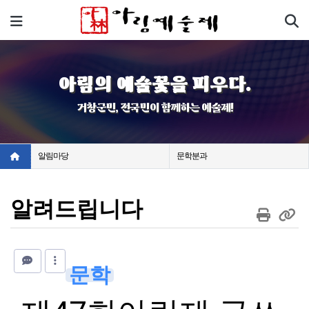
기
메뉴
아림의 예술꽃을 피우다.
거창군민, 전국민이 함께하는 예술제!
알림마당
문학분과
알려드립니다
문학