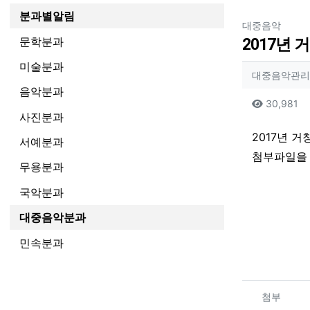
분과별알림
분류
대중음악
문학분과
2017년
미술분과
작성자
대중음악관리
음악분과
컨텐츠
조
30,981
사진분과
본문
2017년 
서예분과
첨부파일을
무용분과
국악분과
대중음악분과
민속분과
관련자
첨부