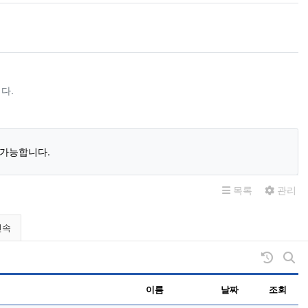
다.
 가능합니다.
목록
관리
민속
날짜순 
게시
이름
날짜
조회