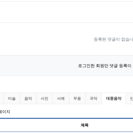
등록된 댓글이 없습니
로그인한 회원만 댓글 등록이
니다 분류 목록
현재 분류
미술
음악
사진
서예
무용
국악
대중음악
 페이지
제목