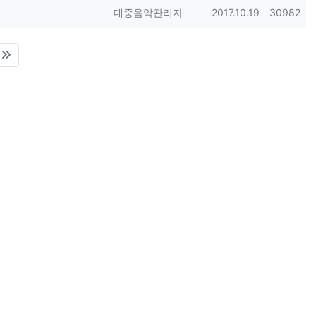
등록자
등록일
조회
대중음악관리자
2017.10.19
30982
)
45-0538