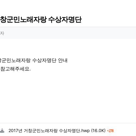
 거창군민노래자랑 수상자명단
 정보
작성
자
 정보
회
거창군민노래자랑 수상자명단 안내
 참고해주세요.
료
파일크기
회 다운로드
2017년 거창군민노래자랑 수상자명단.hwp
(16.0K)
278