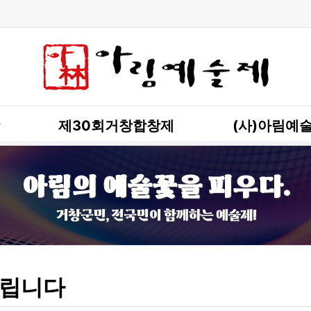
제30회거창합창제
(사)아림예
아림의 예술꽃을 피우다.
거창군민, 전국민이 함께하는 예술제!
립니다