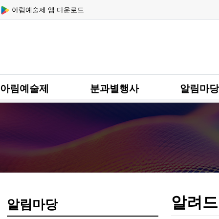
상단 네비
아림예술제 앱 다운로드
메인 메뉴
아림예술제
분과별행사
알림마당
알려드
알림마당