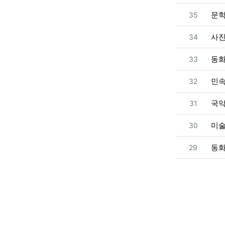
번호
문
35
번호
사
34
번호
동
33
번호
민
32
번호
국
31
번호
미
30
번호
동
29