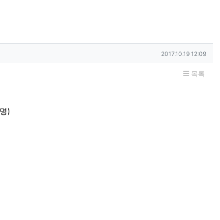
작성일
2017.10.19 12:09
목록
명)