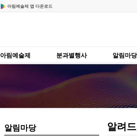
상단 네비
아림예술제 앱 다운로드
메인 메뉴
아림예술제
분과별행사
알림마당
알려드
알림마당