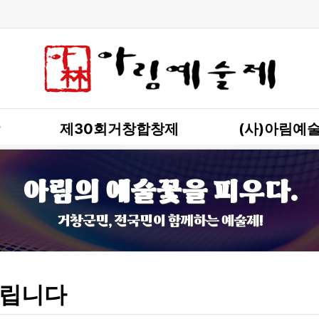
제30회거창합창제
(사)아림예
아림의 예술꽃을 피우다.
거창군민, 전국민이 함께하는 예술제!
립니다