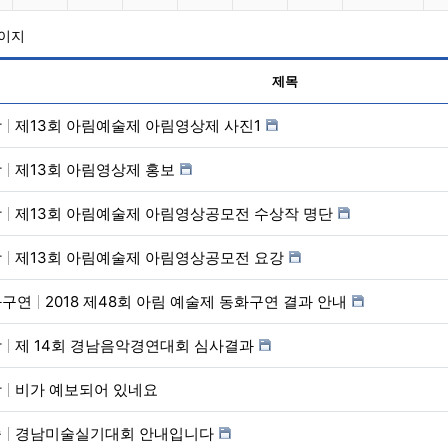
페이지
제목
상
제13회 아림예술제 아림영상제 사진1
상
제13회 아림영상제 홍보
상
제13회 아림예술제 아림영상공모전 수상작 명단
상
제13회 아림예술제 아림영상공모전 요강
화구연
2018 제48회 아림 예술제 동화구연 결과 안내
악
제 14회 경남음악경연대회 심사결과
학
비가 예보되어 있네요
술
경남미술실기대회 안내입니다