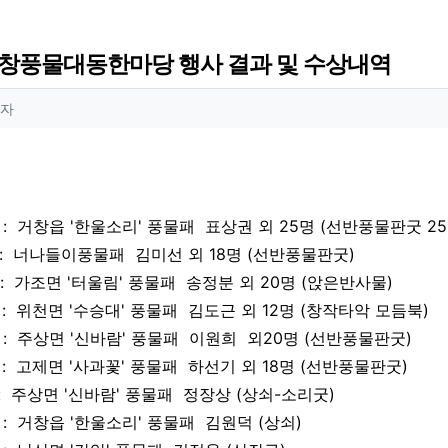
거창풍물대동한마당 행사 결과 및 수상내역
 정보
작성
자
 정보
회
>
: 거창읍 '한울소리' 풍물패 표상권 외 25명 (선반풍물판굿 25
 : 너나들이풍물패 김미선 외 18명 (선반풍물판굿)
1 : 가조면 '터울림' 풍물패 송정분 외 20명 (앉은반사물)
2 : 위천면 '수승대' 풍물패 김도근 외 12명 (창작타악 모듬북)
상 : 주상면 '신바람' 풍물패 이원희 외20명 (선반풍물판굿)
 : 고제면 '사과꽃' 풍물패 하선기 외 18명 (선반풍물판굿)
1 : 주상면 '신바람' 풍물패 정장상 (상쇠-소리굿)
2 : 거창읍 '한울소리' 풍물패 김원덕 (상쇠)