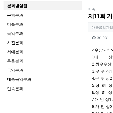
분과별알림
분류
민속
문학분과
제11회 
미술분과
작성자
대중음악관리
음악분과
컨텐츠
조
30,931
사진분과
본문
<수상내역
서예분과
1.대 상 
무용분과
2.최우수상
국악분과
3.우 수 상
4.우 수 상
대중음악분과
5.장 려 
민속분과
6.장 려 상
7.개 인 상
8.개 인 상