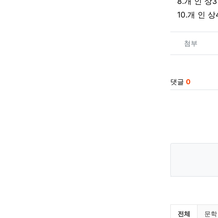
8.개 인 상
10.개 인 
관련자
첨부
댓글
0
알려드립
전체
문학