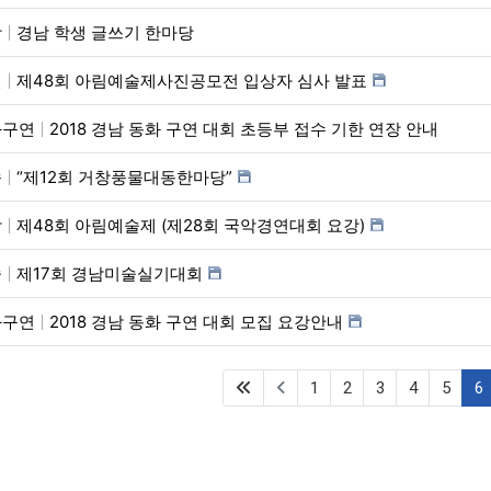
학
경남 학생 글쓰기 한마당
진
제48회 아림예술제사진공모전 입상자 심사 발표
화구연
2018 경남 동화 구연 대회 초등부 접수 기한 연장 안내
속
“제12회 거창풍물대동한마당”
악
제48회 아림예술제 (제28회 국악경연대회 요강)
술
제17회 경남미술실기대회
화구연
2018 경남 동화 구연 대회 모집 요강안내
(first)
(
1
2
3
4
5
6