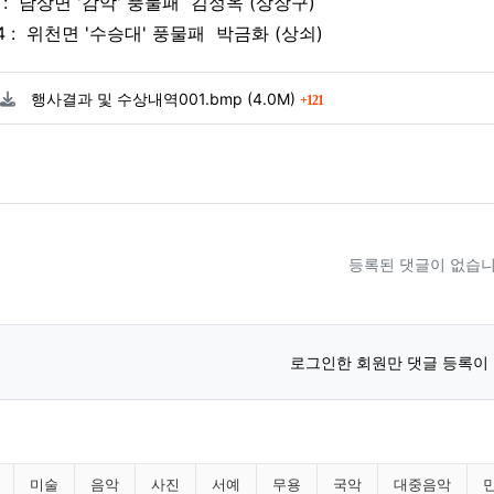
3 : 남상면 '감악' 풍물패 김정옥 (상장구)
상4 : 위천면 '수승대' 풍물패 박금화 (상쇠)
료
파일크기
회 다운로드
행사결과 및 수상내역001.bmp
(4.0M)
121
등록된 댓글이 없습니
로그인한 회원만 댓글 등록이
니다 분류 목록
미술
음악
사진
서예
무용
국악
대중음악