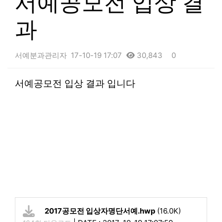
서예공모전 입상 결
과
서예분과관리자
17-10-19 17:07
30,843
0
본문
서예공모전 입상 결과 입니다
2017공모전 입상자명단서예.hwp
(16.0K)