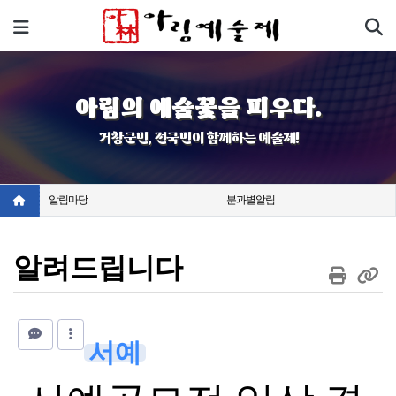
기
메뉴
아림의 예술꽃을 피우다.
거창군민, 전국민이 함께하는 예술제!
알림마당
분과별알림
알려드립니다
서예