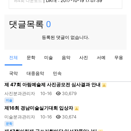
|
DATE : 2017-10-19 17:07:59
164회 다운로드
댓글목록
0
등록된 댓글이 없습니다.
영상
전체
문학
미술
음악
사진
서예
무용
제12회 아림예술제 아림영상제 사진3
영상분과관리자
10-16
28,835
국악
대중음악
민속
사진
제 47회 아림예술제 사진공모전 심사결과 안내
사진분과관리자
10-16
30,679
미술
제16회 경남미술실기대회 입상자
미술분과관리자
10-16
30,674
문학