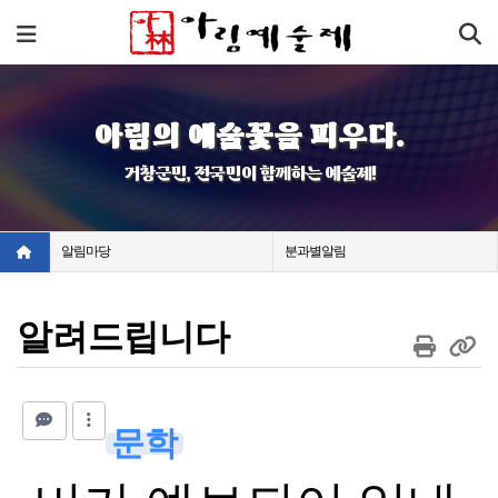
기
메뉴
아림의 예술꽃을 피우다.
거창군민, 전국민이 함께하는 예술제!
알림마당
분과별알림
알려드립니다
문학