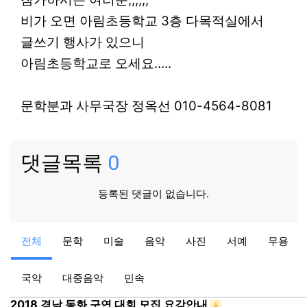
비가 오면 아림초등학교 3층 다목적실에서
글쓰기 행사가 있으니
아림초등학교로 오세요.....
문학분과 사무국장 정옥선 010-4564-8081
댓글목록
0
등록된 댓글이 없습니다.
영상
전체
문학
미술
음악
사진
서예
무용
제13회 아림영상제 홍보
분과관리
09-08
27,804
국악
대중음악
민속
동화구연
2018 경남 동화 구연 대회 모집 요강안내