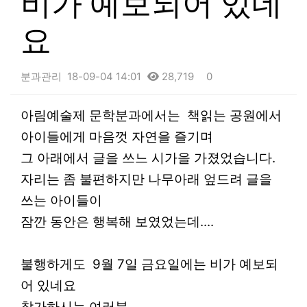
비가 예보되어 있네
요
분과관리
18-09-04 14:01
28,719
0
본문
아림예술제 문학분과에서는 책읽는 공원에서
아이들에게 마음껏 자연을 즐기며
그 아래에서 글을 쓰느 시가을 가졌었습니다.
자리는 좀 불편하지만 나무아래 엎드려 글을
쓰는 아이들이
잠깐 동안은 행복해 보였었는데....
불행하게도 9월 7일 금요일에는 비가 예보되
어 있네요
참가하시는 여러분,,,,,,