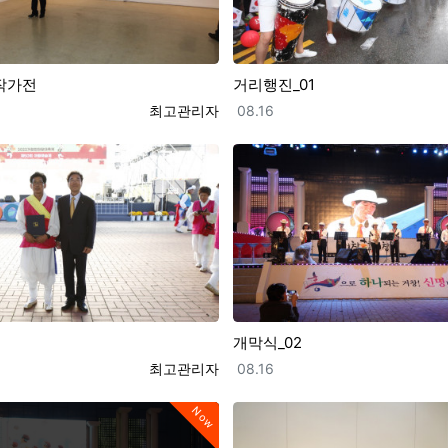
작가전
거리행진_01
등록자
등록일
최고관리자
08.16
개막식_02
등록자
등록일
최고관리자
08.16
Now