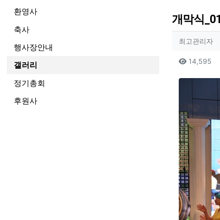
환영사
개막식_0
축사
작성자
작
최고관리자
행사장안내
컨텐츠
조
14,595
갤러리
본문
정기총회
후원사