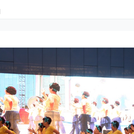
1
 정보
성
 정보
회