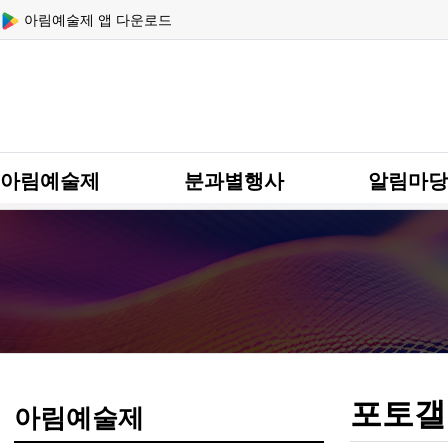
상단 네비
아림예술제 앱 다운로드
메인 메뉴
아림예술제
분과별행사
알림마당
포토갤
아림예술제