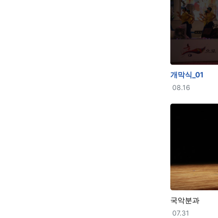
개막식_01
등록일
08.16
국악분과
등록일
07.31