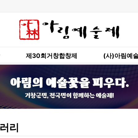
제30회거창합창제
(사)아림예
아림의 예술꽃을 피우다.
거창군민, 전국민이 함께하는 예술제!
러리