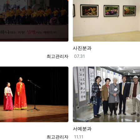
사진분과
등록자
등록일
최고관리자
07.31
서예분과
등록자
등록일
최고관리자
11.11