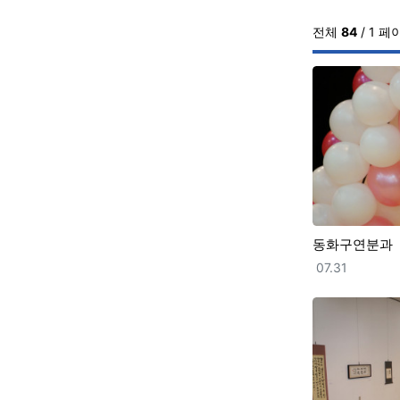
전체
84
/ 1 페
동화구연분과
등록일
07.31