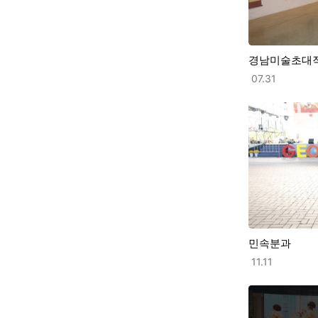
경남미술초대
등록일
07.31
민속분과
등록일
11.11