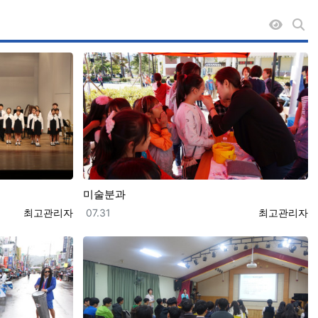
조회순 
게시
미술분과
등록자
등록일
등록자
최고관리자
07.31
최고관리자