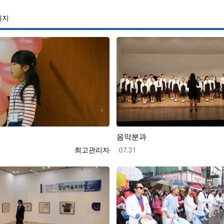
이지
음악분과
등록자
등록일
최고관리자
07.31