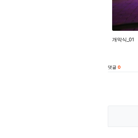
개막식_01
관련자
댓글
0