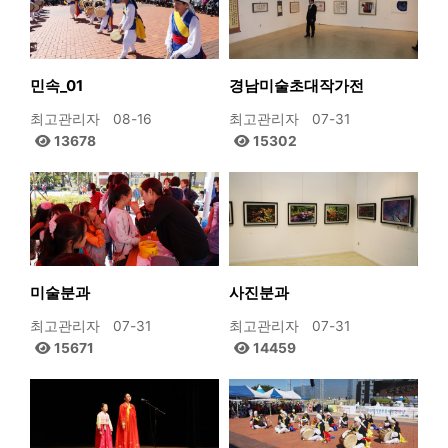
민속_01
경남미술초대작가전
최고관리자
08-16
최고관리자
07-31
13678
15302
미술분과
사진분과
최고관리자
07-31
최고관리자
07-31
15671
14459