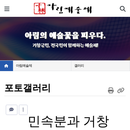
기
메뉴
아림의 예술꽃을 피우다.
거창군민, 전국민이 함께하는 예술제!
아림예술제
갤러리
포토갤러리
민속분과 거창