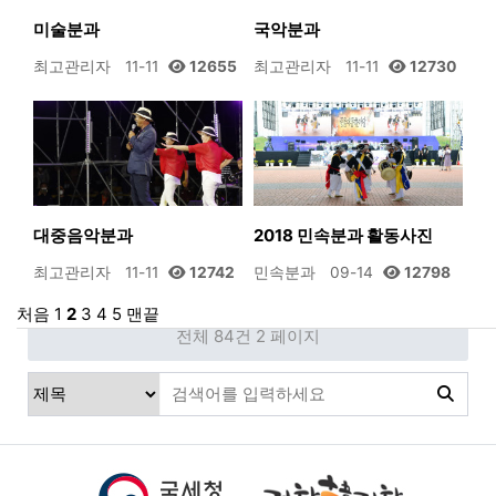
미술분과
국악분과
최고관리자
11-11
12655
최고관리자
11-11
12730
대중음악분과
2018 민속분과 활동사진
최고관리자
11-11
12742
민속분과
09-14
12798
처음
1
2
3
4
5
맨끝
전체 84건
2 페이지