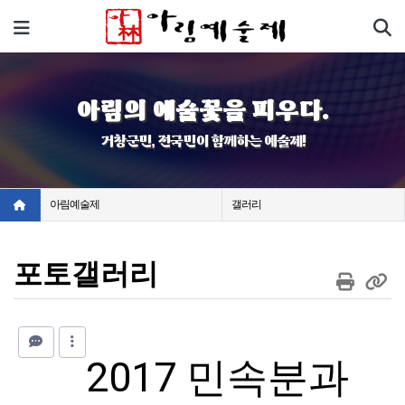
기
메뉴
아림의 예술꽃을 피우다.
거창군민, 전국민이 함께하는 예술제!
아림예술제
갤러리
포토갤러리
2017 민속분과