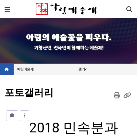
기
메뉴
아림의 예술꽃을 피우다.
거창군민, 전국민이 함께하는 예술제!
아림예술제
갤러리
포토갤러리
2018 민속분과