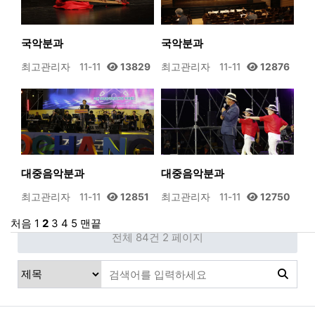
국악분과
국악분과
최고관리자
11-11
13829
최고관리자
11-11
12876
대중음악분과
대중음악분과
최고관리자
11-11
12851
최고관리자
11-11
12750
처음
1
2
3
4
5
맨끝
전체 84건
2 페이지