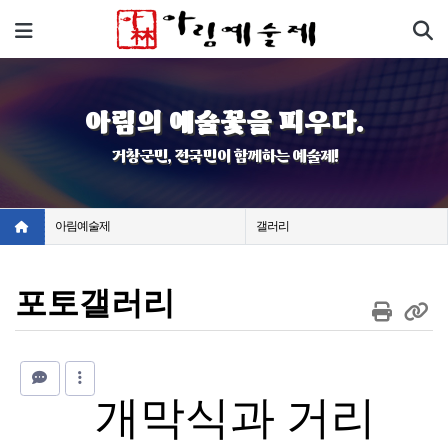
기
메뉴
아림의 예술꽃을 피우다.
거창군민, 전국민이 함께하는 예술제!
아림예술제
갤러리
포토갤러리
개막식과 거리