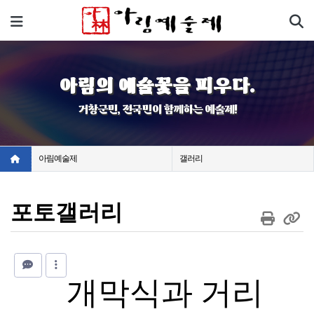
기
메뉴
아림의 예술꽃을 피우다.
거창군민, 전국민이 함께하는 예술제!
아림예술제
갤러리
포토갤러리
개막식과 거리