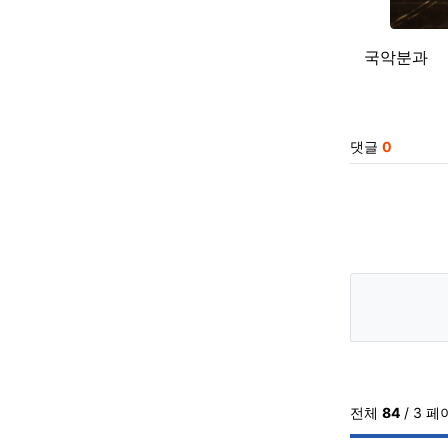
국악분과
관련자
댓글
0
전체
84
/ 3 