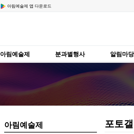
상단 네비
아림예술제 앱 다운로드
메인 메뉴
아림예술제
분과별행사
알림마당
포토갤
아림예술제