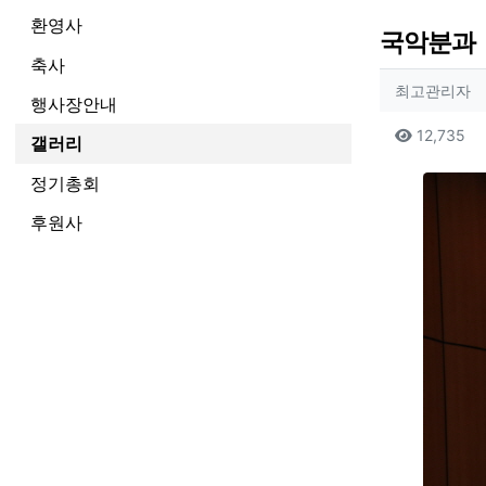
환영사
국악분과
축사
작성자
작
최고관리자
행사장안내
컨텐츠
조
12,735
갤러리
본문
정기총회
후원사