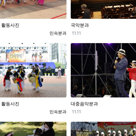
과 활동사진
국악분과
등록자
등록일
민속분과
11.11
과 활동사진
대중음악분과
등록자
등록일
민속분과
11.11