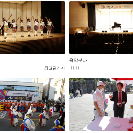
음악분과
등록자
등록일
최고관리자
11.11