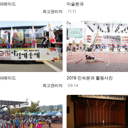
퍼레이드
미술분과
등록자
등록일
최고관리자
11.11
퍼레이드
2019 민속분과 활동사진
등록자
등록일
최고관리자
09.14