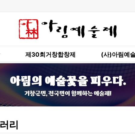
제30회거창합창제
(사)아림예
아림의 예술꽃을 피우다.
거창군민, 전국민이 함께하는 예술제!
러리