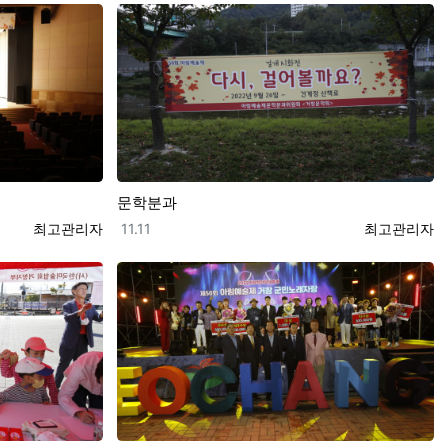
문학분과
등록자
등록일
등록자
최고관리자
11.11
최고관리자