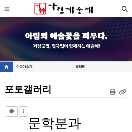
기
메뉴
아림의 예술꽃을 피우다.
거창군민, 전국민이 함께하는 예술제!
아림예술제
갤러리
포토갤러리
문학분과