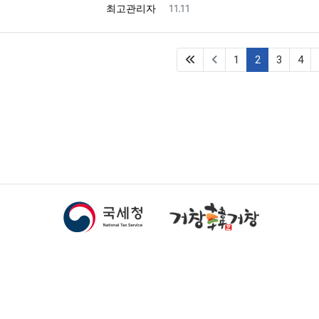
등록자
등록일
최고관리자
11.11
(first)
(current)
1
2
3
4
남도 거창군 거창읍 중앙로 172(2층) / TEL 055-945-2234 / FAX 055-9
 rights reserved
.