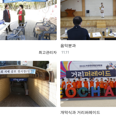
음악분과
등록자
등록일
최고관리자
11.11
개막식과 거리퍼레이드