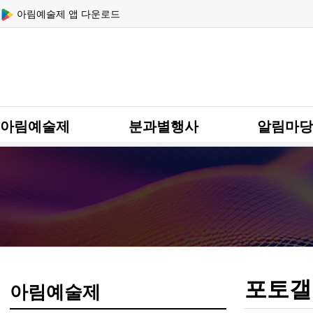
상단 네비
아림예술제 앱 다운로드
메인 메뉴
아림예술제
분과별행사
알림마당
포토갤
아림예술제