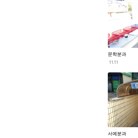
문학분과
등록일
11.11
서예분과