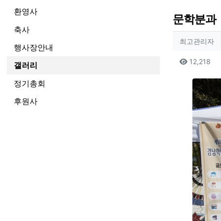
환영사
문학분과
축사
작성자
작
최고관리자
행사장안내
컨텐츠
조
12,218
갤러리
본문
정기총회
후원사