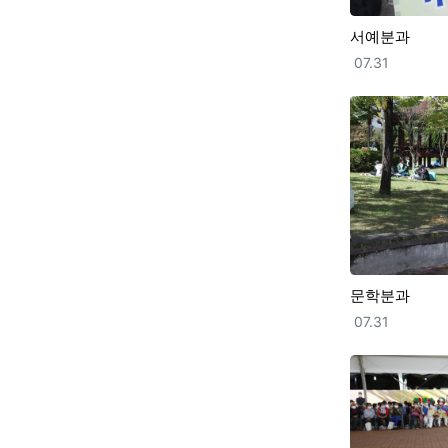
서예분과
등록일
07.31
문학분과
등록일
07.31