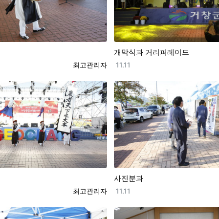
개막식과 거리퍼레이드
등록자
등록일
최고관리자
11.11
사진분과
등록자
등록일
최고관리자
11.11