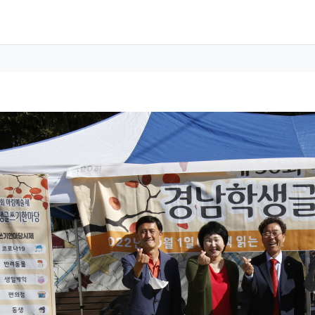
 정보
성
 정보
회