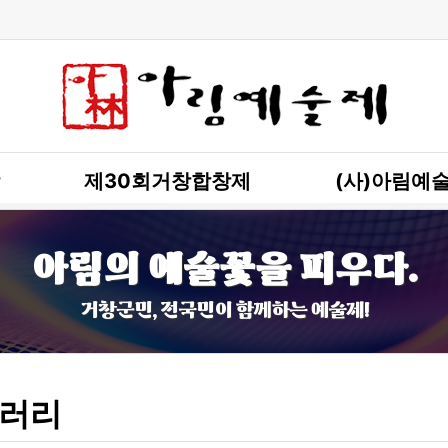
제30회거창합창제
(사)아림예
아림의 예술꽃을 피우다.
거창군민, 전국민이 함께하는 예술제!
러리