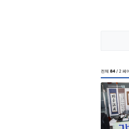
전체
84
/ 2 페