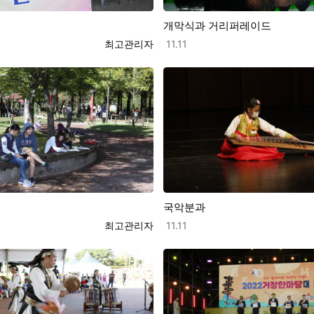
개막식과 거리퍼레이드
등록자
등록일
최고관리자
11.11
국악분과
등록자
등록일
최고관리자
11.11