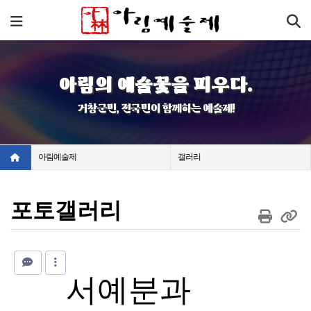
기
메뉴
아림의 예술꽃을 피우다.
거창군민, 전국민이 함께하는 예술제!
아림예술제
갤러리
포토갤러리
서예분과