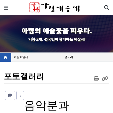
기
메뉴
아림의 예술꽃을 피우다.
거창군민, 전국민이 함께하는 예술제!
아림예술제
갤러리
포토갤러리
음악분과